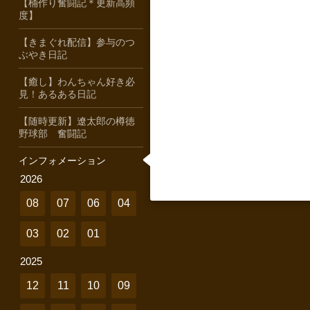
【桶作り奮闘記＊更新高頻
度】
【きまぐれ配信】参与のつ
ぶやき日記
【癒し】わんちゃん好き必
見！あるある日記
【随時更新】遼太郎の樽徳
野球部 奮闘記
インフォメーション
2026
08
07
06
04
03
02
01
2025
12
11
10
09