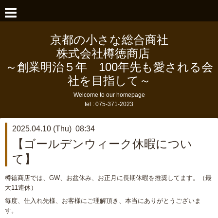
京都の小さな総合商社
株式会社樽徳商店
～創業明治５年 100年先も愛される会
社を目指して～
Welcome to our homepage
tel :
075-371-2023
2025.04.10 (Thu) 08:34
【ゴールデンウィーク休暇につい
て】
樽徳商店では、GW、お盆休み、お正月に長期休暇を推奨してます。（最
大11連休）
毎度、仕入れ先様、お客様にご理解頂き、本当にありがとうございま
す。