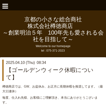
京都の小さな総合商社
株式会社樽徳商店
～創業明治５年 100年先も愛される会
社を目指して～
Welcome to our homepage
tel :
075-371-2023
2025.04.10 (Thu) 08:34
【ゴールデンウィーク休暇につい
て】
樽徳商店では、GW、お盆休み、お正月に長期休暇を推奨してます。（最
大11連休）
毎度、仕入れ先様、お客様にご理解頂き、本当にありがとうございま
す。