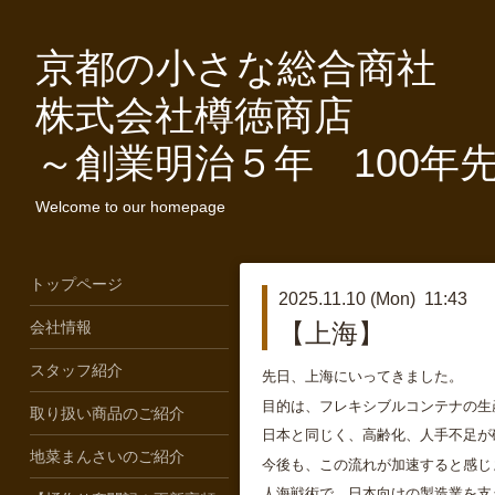
京都の小さな総合商社
株式会社樽徳商店
～創業明治５年 100年
Welcome to our homepage
トップページ
2025.11.10 (Mon) 11:43
会社情報
【上海】
スタッフ紹介
先日、上海にいってきました。
目的は、フレキシブルコンテナの生
取り扱い商品のご紹介
日本と同じく、高齢化、人手不足が
地菜まんさいのご紹介
今後も、この流れが加速すると感じ
人海戦術で、日本向けの製造業を支