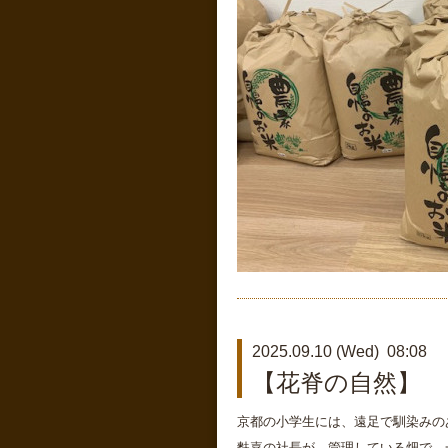
2025.09.10 (Wed) 08:08
【花脊の自然】
京都の小学生には、遠足で馴染みの
麩嘉の社長が、管理している畑で、