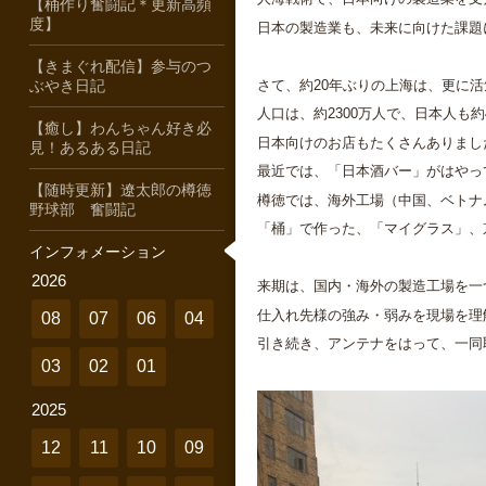
【桶作り奮闘記＊更新高頻
度】
日本の製造業も、未来に向けた課題
【きまぐれ配信】参与のつ
さて、約20年ぶりの上海は、更に
ぶやき日記
人口は、約2300万人で、日本人も
【癒し】わんちゃん好き必
日本向けのお店もたくさんありまし
見！あるある日記
最近では、「日本酒バー」がはやっ
【随時更新】遼太郎の樽徳
樽徳では、海外工場（中国、ベトナ
野球部 奮闘記
「桶」で作った、「マイグラス」、
インフォメーション
2026
来期は、国内・海外の製造工場を一
仕入れ先様の強み・弱みを現場を理
08
07
06
04
引き続き、アンテナをはって、一同
03
02
01
2025
12
11
10
09