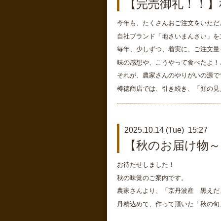
【完売御礼！！】
今年も、たくさんおご注文をいただ
自社ブランド「地さいまんさい」を
毎年、少しずつ、着実に、ご注文量
味の感想や、こうやって食べたよ！
それが、農家さんのやりがいの源で
樽徳商店では、引き続き、「顔の見
2025.10.14 (Tue) 15:27
【秋のお届け物～
お待たせしました！
秋の味覚のご案内です。
農家さんより、「京丹波産 黒えだ
丹精込めて、作って頂いた「秋の旬