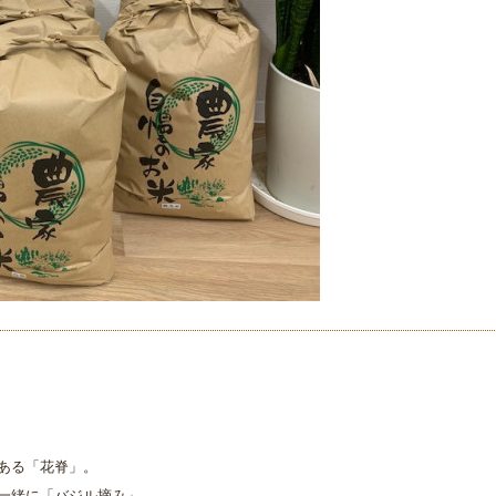
ある「花脊」。
一緒に「バジル摘み」。