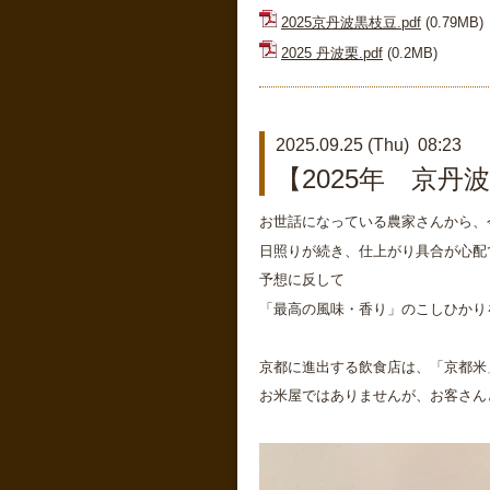
2025京丹波黒枝豆.pdf
(0.79MB)
2025 丹波栗.pdf
(0.2MB)
2025.09.25 (Thu) 08:23
【2025年 京丹
お世話になっている農家さんから、
日照りが続き、仕上がり具合が心配
予想に反して
「最高の風味・香り」のこしひかり
京都に進出する飲食店は、「京都米
お米屋ではありませんが、お客さん