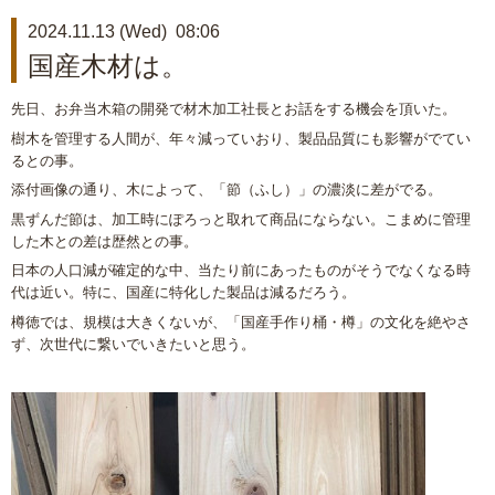
2024.11.13 (Wed) 08:06
国産木材は。
先日、お弁当木箱の開発で材木加工社長とお話をする機会を頂いた。
樹木を管理する人間が、年々減っていおり、製品品質にも影響がでてい
るとの事。
添付画像の通り、木によって、「節（ふし）」の濃淡に差がでる。
黒ずんだ節は、加工時にぽろっと取れて商品にならない。こまめに管理
した木との差は歴然との事。
日本の人口減が確定的な中、当たり前にあったものがそうでなくなる時
代は近い。特に、国産に特化した製品は減るだろう。
樽徳では、規模は大きくないが、「国産手作り桶・樽」の文化を絶やさ
ず、次世代に繋いでいきたいと思う。